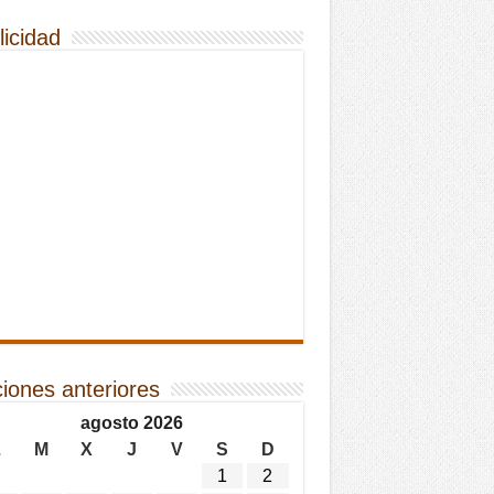
licidad
ciones anteriores
agosto 2026
L
M
X
J
V
S
D
1
2