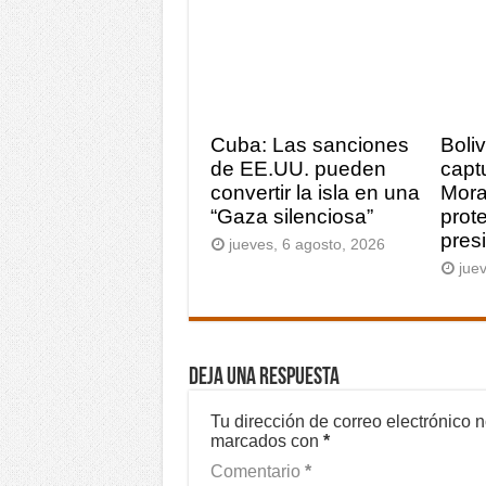
Cuba: Las sanciones
Boli
de EE.UU. pueden
capt
convertir la isla en una
Mora
“Gaza silenciosa”
prot
pres
jueves, 6 agosto, 2026
juev
Deja una respuesta
Tu dirección de correo electrónico 
marcados con
*
Comentario
*