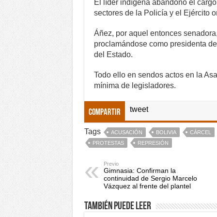
El líder indígena abandonó el cargo 
sectores de la Policía y el Ejército
Áñez, por aquel entonces senadora,
proclamándose como presidenta de l
del Estado.
Todo ello en sendos actos en la Asa
mínima de legisladores.
tweet
Compartir
Tags
ACUSACIÓN
BOLIVIA
CÁRCEL
PROTESTAS
REPRESIÓN
Previo
Gimnasia: Confirman la
continuidad de Sergio Marcelo
Vázquez al frente del plantel
También puede leer