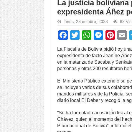
La justicia boliviana
expresidenta Áñez p
lunes, 23 octubre, 2023
63 Vis
F
T
W
M
Pi
a
wi
h
e
nt
La Fiscalía de Bolivia pidió hoy un
c
tt
at
ss
er
a
expresidenta de facto Jeanine Áñez
e
er
s
e
e
en la matanza de Sacaba y Senkata
personas y otras 200 resultaron her
b
A
n
st
o
p
g
El Ministerio Público extendió su pe
se incluyen varios de sus colaborad
o
p
er
mandos militares y de la Policía, se
k
diario local El Deber y recogió la a
“Se ha formulado acusación fiscal e
Chávez, quien al momento del hecho
Plurinacional de Bolivia”, informó e