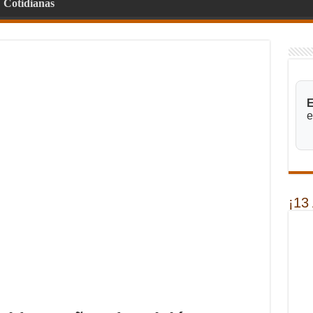
Cotidianas
E
e
¡13