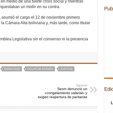
en medio de una fuerte crisis social y mientras
 orquestaban un motín en su contra.
Pub
 asumió el cargo el 12 de noviembre primero
a Cámara Alta boliviana y, más tarde, como titular
mblea Legislativa sin el consenso ni la presencia
GENOCIDIO
GOLPE DE ESTADO
JUSTICIA
Siguiente
Edi
Seom denunció un
«congelamiento salarial» y
exigen reapertura de paritarias