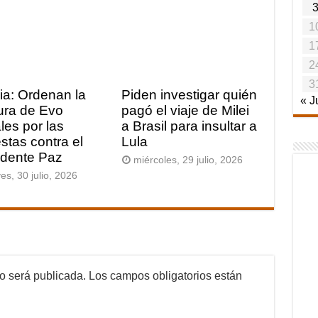
1
1
2
3
via: Ordenan la
Piden investigar quién
« J
ura de Evo
pagó el viaje de Milei
les por las
a Brasil para insultar a
estas contra el
Lula
idente Paz
miércoles, 29 julio, 2026
es, 30 julio, 2026
no será publicada.
Los campos obligatorios están