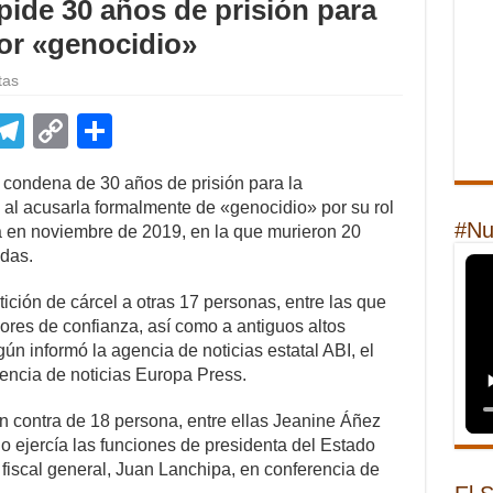
 pide 30 años de prisión para
or «genocidio»
tas
E
T
C
S
m
el
o
h
a condena de 30 años de prisión para la
il
e
p
ar
 al acusarla formalmente de «genocidio» por su rol
gr
y
e
#Nu
 en noviembre de 2019, en la que murieron 20
idas.
a
Li
m
n
tición de cárcel a otras 17 personas, entre las que
ores de confianza, así como a antiguos altos
k
gún informó la agencia de noticias estatal ABI, el
gencia de noticias Europa Press.
n contra de 18 persona, entre ellas Jeanine Áñez
 ejercía las funciones de presidenta del Estado
l fiscal general, Juan Lanchipa, en conferencia de