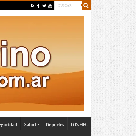
eguridad
Salud
Deportes
DD.HH.