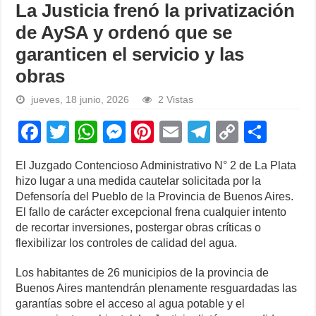
La Justicia frenó la privatización
de AySA y ordenó que se
garanticen el servicio y las
obras
jueves, 18 junio, 2026
2 Vistas
F
T
W
M
Pi
E
T
C
S
a
wi
h
e
nt
m
el
o
h
El Juzgado Contencioso Administrativo N° 2 de La Plata
c
tt
at
ss
er
ail
e
p
ar
hizo lugar a una medida cautelar solicitada por la
e
er
s
e
e
gr
y
e
Defensoría del Pueblo de la Provincia de Buenos Aires.
El fallo de carácter excepcional frena cualquier intento
b
A
n
st
a
Li
de recortar inversiones, postergar obras críticas o
o
p
g
m
n
flexibilizar los controles de calidad del agua.
o
p
er
k
Los habitantes de 26 municipios de la provincia de
k
Buenos Aires mantendrán plenamente resguardadas las
garantías sobre el acceso al agua potable y el