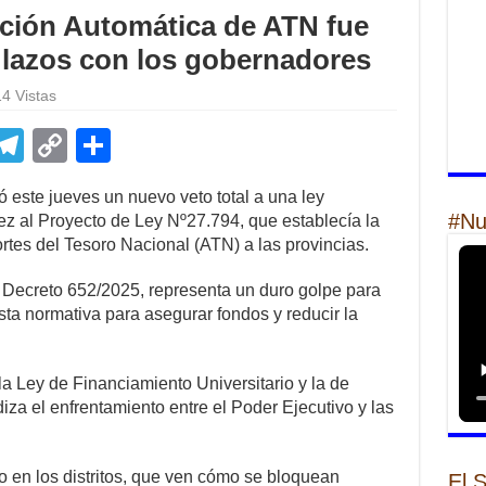
ución Automática de ATN fue
 lazos con los gobernadores
4 Vistas
E
T
C
S
m
el
o
h
 este jueves un nuevo veto total a una ley
il
e
p
ar
#Nu
ez al Proyecto de Ley Nº27.794, que establecía la
gr
y
e
ortes del Tesoro Nacional (ATN) a las provincias.
a
Li
l Decreto 652/2025, representa un duro golpe para
m
n
ta normativa para asegurar fondos y reducir la
k
la Ley de Financiamiento Universitario y la de
za el enfrentamiento entre el Poder Ejecutivo y las
 en los distritos, que ven cómo se bloquean
El 