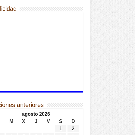
licidad
ciones anteriores
agosto 2026
L
M
X
J
V
S
D
1
2