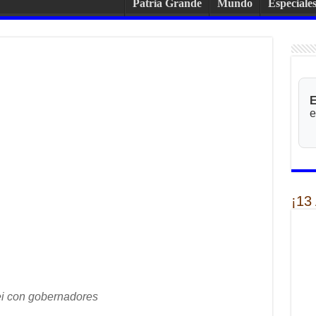
Patria Grande
Mundo
Especiale
E
e
¡13
ei con gobernadores