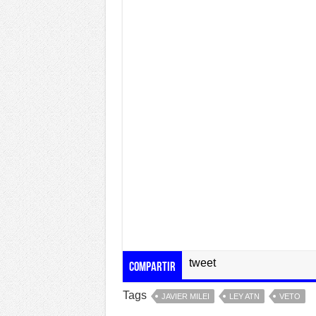
tweet
Compartir
Tags
JAVIER MILEI
LEY ATN
VETO