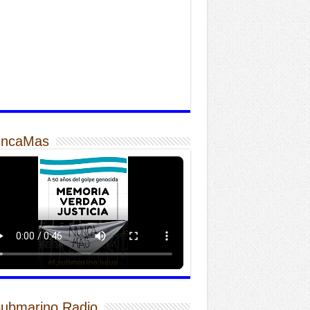
ncaMas
Submarino Radio