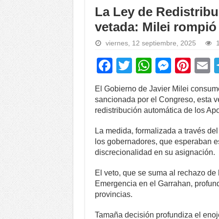
La Ley de Redistrib
vetada: Milei rompió
viernes, 12 septiembre, 2025
1
F
T
W
M
Pi
a
wi
h
e
nt
El Gobierno de Javier Milei consumó
c
tt
at
ss
er
a
sancionada por el Congreso, esta v
e
er
s
e
e
redistribución automática de los Ap
b
A
n
st
La medida, formalizada a través de
o
p
g
los gobernadores, que esperaban es
discrecionalidad en su asignación.
o
p
er
k
El veto, que se suma al rechazo de 
Emergencia en el Garrahan, profundi
provincias.
Tamaña decisión profundiza el enojo