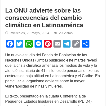
La ONU advierte sobre las
consecuencias del cambio
climático en Latinoamérica
miércoles, 29 mayo, 2024
20 Vistas
F
T
W
M
Pi
E
T
C
S
a
wi
h
e
nt
m
el
o
h
Un nuevo estudio del Fondo de Población de las
c
tt
at
ss
er
ail
e
p
ar
Naciones Unidas (Unfpa) publicado este martes reveló
e
er
s
e
e
gr
y
e
que la crisis climática amenaza los medios de vida y la
atención sanitaria de 41 millones de personas en zonas
b
A
n
st
a
Li
costeras de baja altitud en Latinoamérica y el Caribe. En
o
p
g
m
n
particular, el organismo advierte sobre la mayor
vulnerabilidad de niñas y mujeres.
o
p
er
k
k
El texto, presentado en la cuarta Conferencia de
Pequeños Estados Insulares en Desarrollo (PEID4),