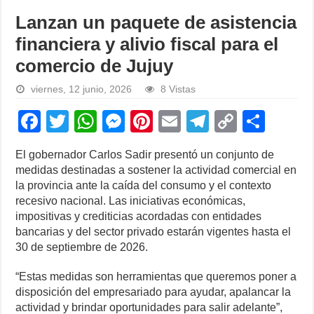
Lanzan un paquete de asistencia
financiera y alivio fiscal para el
comercio de Jujuy
viernes, 12 junio, 2026
8 Vistas
F
T
W
M
Pi
E
T
C
S
a
wi
h
e
nt
m
el
o
h
El gobernador Carlos Sadir presentó un conjunto de
c
tt
at
ss
er
ail
e
p
ar
medidas destinadas a sostener la actividad comercial en
e
er
s
e
e
gr
y
e
la provincia ante la caída del consumo y el contexto
recesivo nacional. Las iniciativas económicas,
b
A
n
st
a
Li
impositivas y crediticias acordadas con entidades
o
p
g
m
n
bancarias y del sector privado estarán vigentes hasta el
30 de septiembre de 2026.
o
p
er
k
k
“Estas medidas son herramientas que queremos poner a
disposición del empresariado para ayudar, apalancar la
actividad y brindar oportunidades para salir adelante”,