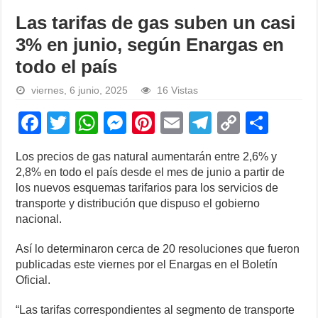
Las tarifas de gas suben un casi
3% en junio, según Enargas en
todo el país
viernes, 6 junio, 2025
16 Vistas
F
T
W
M
Pi
E
T
C
S
a
wi
h
e
nt
m
el
o
h
Los precios de gas natural aumentarán entre 2,6% y
c
tt
at
ss
er
ail
e
p
ar
2,8% en todo el país desde el mes de junio a partir de
e
er
s
e
e
gr
y
e
los nuevos esquemas tarifarios para los servicios de
transporte y distribución que dispuso el gobierno
b
A
n
st
a
Li
nacional.
o
p
g
m
n
Así lo determinaron cerca de 20 resoluciones que fueron
o
p
er
k
publicadas este viernes por el Enargas en el Boletín
k
Oficial.
“Las tarifas correspondientes al segmento de transporte