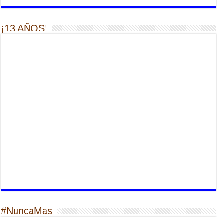
¡13 AÑOS!
#NuncaMas