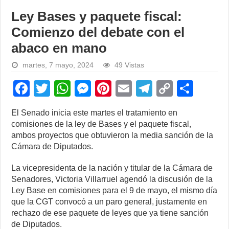
Ley Bases y paquete fiscal:
Comienzo del debate con el
abaco en mano
martes, 7 mayo, 2024
49 Vistas
F
T
W
M
Pi
E
T
C
S
a
wi
h
e
nt
m
el
o
h
El Senado inicia este martes el tratamiento en
c
tt
at
ss
er
ail
e
p
ar
comisiones de la ley de Bases y el paquete fiscal,
e
er
s
e
e
gr
y
e
ambos proyectos que obtuvieron la media sanción de la
Cámara de Diputados.
b
A
n
st
a
Li
o
p
g
m
n
La vicepresidenta de la nación y titular de la Cámara de
Senadores, Victoria Villarruel agendó la discusión de la
o
p
er
k
Ley Base en comisiones para el 9 de mayo, el mismo día
k
que la CGT convocó a un paro general, justamente en
rechazo de ese paquete de leyes que ya tiene sanción
de Diputados.