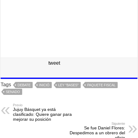
tweet
Tags
DEBATE
INICIÓ
LEY "BASES"
PAQUETE FISCAL
SENADO
Previo
Jujuy Básquet ya está
clasificado: Quiere ganar para
mejorar su posición
Siguiente
Se fue Daniel Flores:
Despedimos a un obrero del
oficio