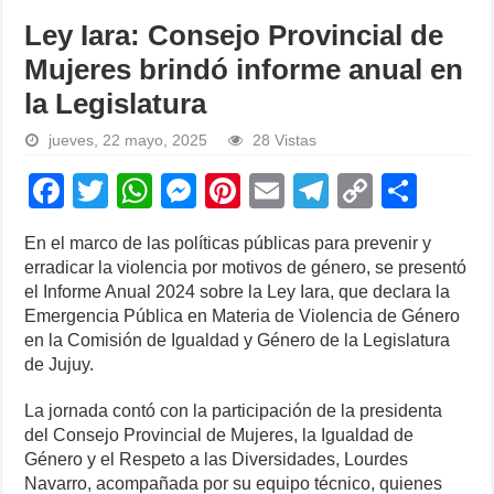
Ley Iara: Consejo Provincial de
Mujeres brindó informe anual en
la Legislatura
jueves, 22 mayo, 2025
28 Vistas
F
T
W
M
Pi
E
T
C
S
a
wi
h
e
nt
m
el
o
h
En el marco de las políticas públicas para prevenir y
c
tt
at
ss
er
ail
e
p
ar
erradicar la violencia por motivos de género, se presentó
e
er
s
e
e
gr
y
e
el Informe Anual 2024 sobre la Ley Iara, que declara la
Emergencia Pública en Materia de Violencia de Género
b
A
n
st
a
Li
en la Comisión de Igualdad y Género de la Legislatura
o
p
g
m
n
de Jujuy.
o
p
er
k
La jornada contó con la participación de la presidenta
k
del Consejo Provincial de Mujeres, la Igualdad de
Género y el Respeto a las Diversidades, Lourdes
Navarro, acompañada por su equipo técnico, quienes