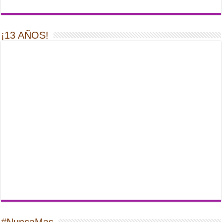
¡13 AÑOS!
#NuncaMas