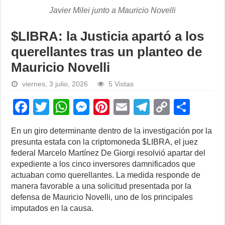
Javier Milei junto a Mauricio Novelli
$LIBRA: la Justicia apartó a los
querellantes tras un planteo de
Mauricio Novelli
viernes, 3 julio, 2026
5 Vistas
F
T
W
M
Pi
E
T
C
S
a
wi
h
e
nt
m
el
o
h
En un giro determinante dentro de la investigación por la
c
tt
at
ss
er
ail
e
p
ar
presunta estafa con la criptomoneda $LIBRA, el juez
e
er
s
e
e
gr
y
e
federal Marcelo Martínez De Giorgi resolvió apartar del
expediente a los cinco inversores damnificados que
b
A
n
st
a
Li
actuaban como querellantes. La medida responde de
o
p
g
m
n
manera favorable a una solicitud presentada por la
defensa de Mauricio Novelli, uno de los principales
o
p
er
k
imputados en la causa.
k