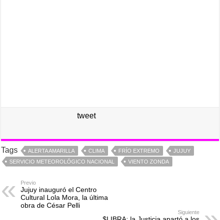
tweet
Tags
ALERTA AMARILLA
CLIMA
FRÍO EXTREMO
JUJUY
SERVICIO METEOROLÓGICO NACIONAL
VIENTO ZONDA
Previo
Jujuy inauguró el Centro
Cultural Lola Mora, la última
obra de César Pelli
Siguiente
$LIBRA: la Justicia apartó a los