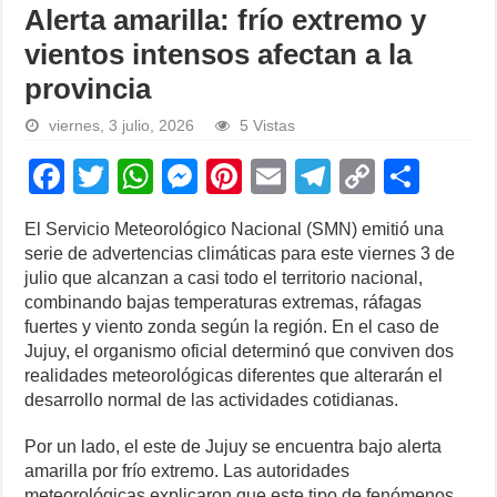
Alerta amarilla: frío extremo y
vientos intensos afectan a la
provincia
viernes, 3 julio, 2026
5 Vistas
F
T
W
M
Pi
E
T
C
S
a
wi
h
e
nt
m
el
o
h
El Servicio Meteorológico Nacional (SMN) emitió una
c
tt
at
ss
er
ail
e
p
ar
serie de advertencias climáticas para este viernes 3 de
e
er
s
e
e
gr
y
e
julio que alcanzan a casi todo el territorio nacional,
combinando bajas temperaturas extremas, ráfagas
b
A
n
st
a
Li
fuertes y viento zonda según la región. En el caso de
o
p
g
m
n
Jujuy, el organismo oficial determinó que conviven dos
realidades meteorológicas diferentes que alterarán el
o
p
er
k
desarrollo normal de las actividades cotidianas.
k
Por un lado, el este de Jujuy se encuentra bajo alerta
amarilla por frío extremo. Las autoridades
meteorológicas explicaron que este tipo de fenómenos