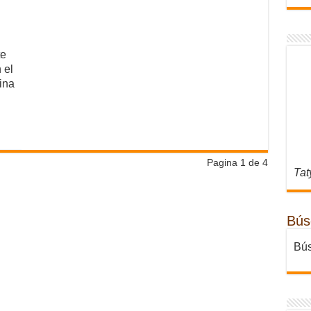
te
 el
ina
Pagina 1 de 4
Tat
Bús
Bús