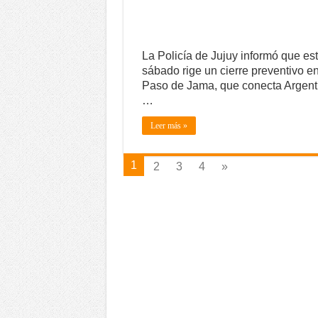
La Policía de Jujuy informó que es
sábado rige un cierre preventivo en
Paso de Jama, que conecta Argent
…
Leer más »
1
2
3
4
»