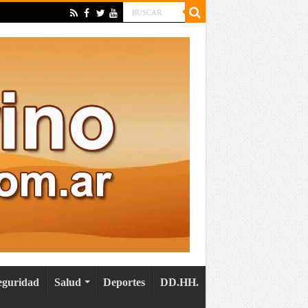
eguridad
Salud
Deportes
DD.HH.