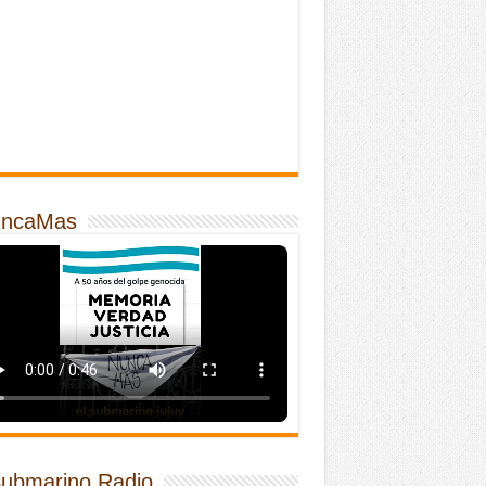
ncaMas
Submarino Radio