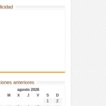
licidad
ciones anteriores
agosto 2026
L
M
X
J
V
S
D
1
2