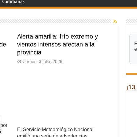
Cotidianas
Alerta amarilla: frío extremo y
 de
vientos intensos afectan a la
E
e
provincia
viernes, 3 julio, 2026
¡13
l
 por
El Servicio Meteorológico Nacional
á
emitió una serie de advertencias