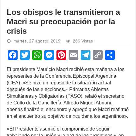
Los obispos le transmitieron a
Macri su preocupación por la
crisis
martes, 27 agosto, 2019
206 Vistas
F
T
W
M
Pi
E
T
C
S
a
wi
h
e
nt
m
el
o
h
El presidente Mauricio Macri recibió esta mañana a los
c
tt
at
ss
er
ail
e
p
ar
representes de la Conferencia Episcopal Argentina
e
er
s
e
e
gr
y
e
(CEA). «Se hizo un repaso de la situación actual
después de las elecciones» Primarias Abiertas
b
A
n
st
a
Li
SImultáneas y Obligatorias (PASO), relató el secretario
o
p
g
m
n
de Culto de la Cancillería, Alfredo Miguel Abriani,
apenas finalizó el encuentro y agregó que Macri reafirmó
o
p
er
k
en el encuentro su objetivo de «cuidar a los argentinos».
k
«El Presidente asumió el compromiso de seguir
trabajando por la unión y la paz de los argentinos y, en