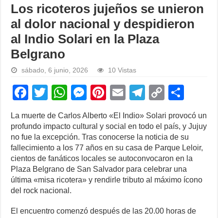
Los ricoteros jujeños se unieron
al dolor nacional y despidieron
al Indio Solari en la Plaza
Belgrano
sábado, 6 junio, 2026
10 Vistas
F
T
W
M
Pi
E
T
C
S
a
wi
h
e
nt
m
el
o
h
La muerte de Carlos Alberto «El Indio» Solari provocó un
c
tt
at
ss
er
ail
e
p
ar
profundo impacto cultural y social en todo el país, y Jujuy
e
er
s
e
e
gr
y
e
no fue la excepción. Tras conocerse la noticia de su
fallecimiento a los 77 años en su casa de Parque Leloir,
b
A
n
st
a
Li
cientos de fanáticos locales se autoconvocaron en la
o
p
g
m
n
Plaza Belgrano de San Salvador para celebrar una
última «misa ricotera» y rendirle tributo al máximo ícono
o
p
er
k
del rock nacional.
k
El encuentro comenzó después de las 20.00 horas de