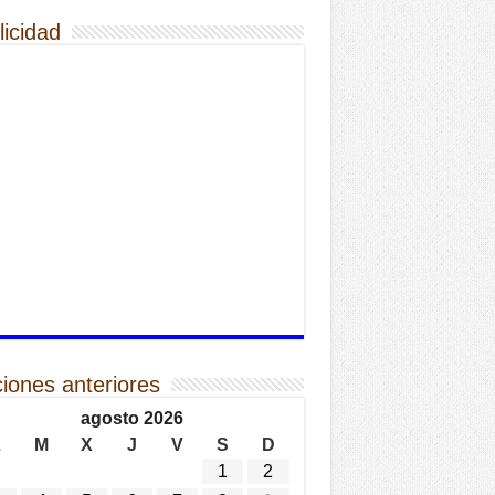
licidad
ciones anteriores
agosto 2026
L
M
X
J
V
S
D
1
2