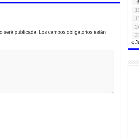
1
1
2
no será publicada.
Los campos obligatorios están
3
« J