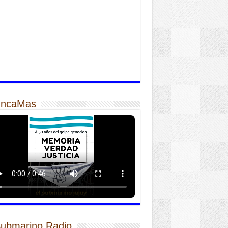
ncaMas
Submarino Radio