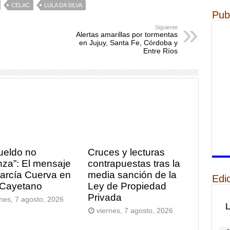
CELAC
LULA DA SILVA
Pub
Siguiente
Alertas amarillas por tormentas
en Jujuy, Santa Fe, Córdoba y
Entre Ríos
sueldo no
Cruces y lecturas
nza”: El mensaje
contrapuestas tras la
arcía Cuerva en
media sanción de la
Edi
Cayetano
Ley de Propiedad
Privada
rnes, 7 agosto, 2026
viernes, 7 agosto, 2026