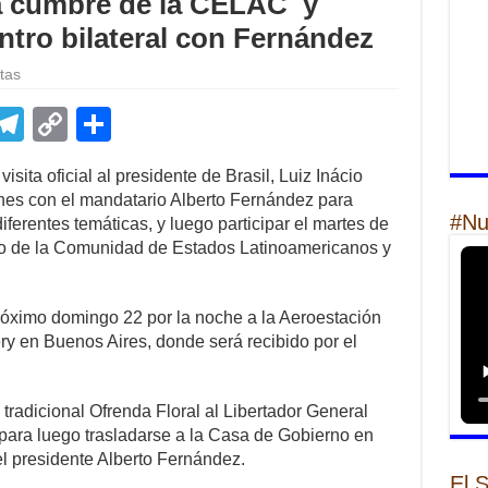
la cumbre de la CELAC y
tro bilateral con Fernández
tas
E
T
C
S
m
el
o
h
isita oficial al presidente de Brasil, Luiz Inácio
il
e
p
ar
lunes con el mandatario Alberto Fernández para
gr
y
e
#Nu
iferentes temáticas, y luego participar el martes de
do de la Comunidad de Estados Latinoamericanos y
a
Li
m
n
próximo domingo 22 por la noche a la Aeroestación
k
ry en Buenos Aires, donde será recibido por el
 tradicional Ofrenda Floral al Libertador General
para luego trasladarse a la Casa de Gobierno en
 presidente Alberto Fernández.
El 