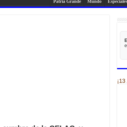
Patria Grande
Mundo
Especiale
E
e
¡13