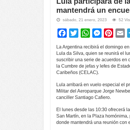
Lula participará de 
mantendrá un encuen
sábado, 21 enero, 2023
52 Vis
F
T
W
M
Pi
a
wi
h
e
nt
La Argentina recibirá el domingo en v
c
tt
at
ss
er
a
Lula da Silva, quien se reunirá el 
e
er
s
e
e
suscribir una serie de acuerdos en d
la Cumbre de jefas y lefes de Esta
b
A
n
st
Caribeños (CELAC).
o
p
g
Lula arribará en vuelo especial el 
o
p
er
Militar del Aeroparque Jorge Newbe
k
canciller Santiago Cafiero.
El lunes desde las 10:30 ofrecerá la
San Martín, en la Plaza homónima, 
donde mantendrá una reunión con el