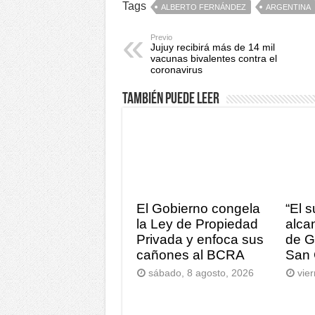
Tags
ALBERTO FERNÁNDEZ
ARGENTINA
Previo
Jujuy recibirá más de 14 mil
vacunas bivalentes contra el
coronavirus
También puede leer
El Gobierno congela
“El 
la Ley de Propiedad
alca
Privada y enfoca sus
de G
cañones al BCRA
San 
sábado, 8 agosto, 2026
vie