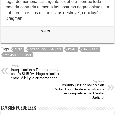
lugar de memoria. Es urgente, es ahora, porque toda
medida contraria alimenta las posturas negacionistas. La
coherencia en los reclamos las destruye”, concluyó
Bregman.
tweet
Tags
AUTO
DERECHOS HUMANOS
ESMA
HALLAZGO
MYRIAM BREGMAN
Previo
Interpelación a Francos por la
estafa $LIBRA: Negó relación
entre Milei y la criptomoneda
Siguiente
Asumió juez penal en San
Pedro: La grilla de magistrados
se completó en el Centro
Judicial
También puede leer