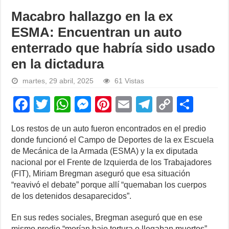
Macabro hallazgo en la ex
ESMA: Encuentran un auto
enterrado que habría sido usado
en la dictadura
martes, 29 abril, 2025
61 Vistas
F
T
W
M
Pi
E
T
C
S
a
wi
h
e
nt
m
el
o
h
Los restos de un auto fueron encontrados en el predio
c
tt
at
ss
er
ail
e
p
ar
donde funcionó el Campo de Deportes de la ex Escuela
e
er
s
e
e
gr
y
e
de Mecánica de la Armada (ESMA) y la ex diputada
nacional por el Frente de Izquierda de los Trabajadores
b
A
n
st
a
Li
(FIT), Miriam Bregman aseguró que esa situación
o
p
g
m
n
“reavivó el debate” porque allí “quemaban los cuerpos
de los detenidos desaparecidos”.
o
p
er
k
k
En sus redes sociales, Bregman aseguró que en ese
mismo predio “morían bajo tortura o llegaban muertos”