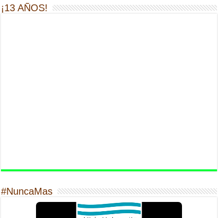
¡13 AÑOS!
#NuncaMas