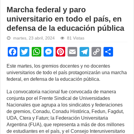
Marcha federal y paro
universitario en todo el país, en
defensa de la educación pública
martes, 23 abril, 2024
81 Vistas
F
T
W
M
Pi
E
T
C
S
a
wi
h
e
nt
m
el
o
h
Este martes, los gremios docentes y no docentes
c
tt
at
ss
er
ail
e
p
ar
universitarios de todo el país protagonizarán una marcha
e
er
s
e
e
gr
y
e
federal, en defensa de la educación pública.
b
A
n
st
a
Li
La convocatoria nacional fue convocada de manera
o
p
g
m
n
conjunta por el Frente Sindical de Universidades
Nacionales que agrupa a los sindicatos y federaciones
o
p
er
k
de gremios, Conadu, Conadu Histórica, Fedun, Fagdut,
k
UDA, Ctera y Fatun; la Federación Universitaria
Argentina (FUA), que representa a más de dos millones
de estudiantes en el país, y el Consejo Interuniversitario