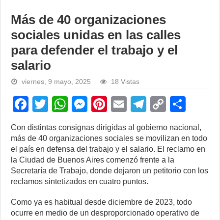
Más de 40 organizaciones
sociales unidas en las calles
para defender el trabajo y el
salario
viernes, 9 mayo, 2025
18 Vistas
F
T
W
M
Pi
E
T
C
S
a
wi
h
e
nt
m
el
o
h
Con distintas consignas dirigidas al gobierno nacional,
c
tt
at
ss
er
ail
e
p
ar
más de 40 organizaciones sociales se movilizan en todo
e
er
s
e
e
gr
y
e
el país en defensa del trabajo y el salario. El reclamo en
la Ciudad de Buenos Aires comenzó frente a la
b
A
n
st
a
Li
Secretaría de Trabajo, donde dejaron un petitorio con los
o
p
g
m
n
reclamos sintetizados en cuatro puntos.
o
p
er
k
Como ya es habitual desde diciembre de 2023, todo
k
ocurre en medio de un desproporcionado operativo de