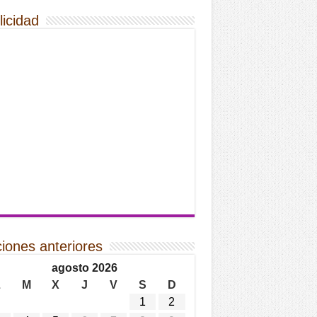
licidad
ciones anteriores
agosto 2026
L
M
X
J
V
S
D
1
2