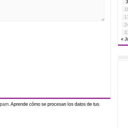
1
1
2
3
« J
 spam.
Aprende cómo se procesan los datos de tus