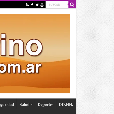
eguridad
Salud
Deportes
DD.HH.