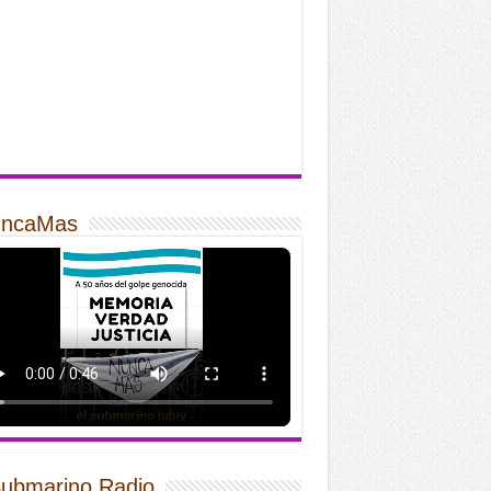
ncaMas
Submarino Radio