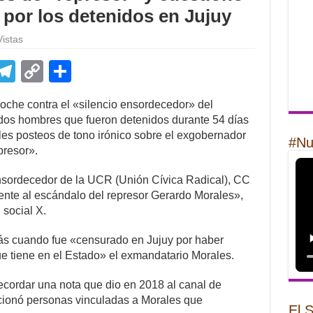
R por los detenidos en Jujuy
istas
E
T
C
S
m
el
o
h
noche contra el «silencio ensordecedor» del
il
e
p
ar
 dos hombres que fueron detenidos durante 54 días
gr
y
e
ales posteos de tono irónico sobre el exgobernador
#Nu
presor».
a
Li
m
n
ensordecedor de la UCR (Unión Cívica Radical), CC
rente al escándalo del represor Gerardo Morales»,
k
 social X.
ás cuando fue «censurado en Jujuy por haber
ue tiene en el Estado» el exmandatario Morales.
ecordar una nota que dio en 2018 al canal de
ionó personas vinculadas a Morales que
El 