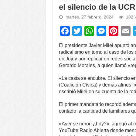
el silencio de la UC
martes, 27 febrero, 2024
102 V
F
T
W
M
Pi
a
wi
h
e
nt
El presidente Javier Milei apuntó a
c
tt
at
ss
er
a
radicalismo en torno al caso de los
e
er
s
e
e
en Jujuy por replicar en redes soci
Gerardo Morales, a quien llamó «re
b
A
n
st
o
p
g
«La casta se encubre. El silencio 
(Coalición Cívica) y demás afines f
o
p
er
escribió Milei en su cuenta de la red
k
El primer mandatario recordó adem
contado la cantidad de familiares q
«Ayer se rieron ¿hoy?», agregó al r
YouTube Radio Abierta donde menc