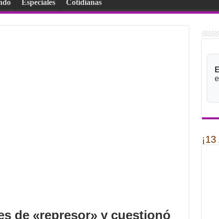
ndo
Especiales
Cotidianas
E
e
¡13
les de «represor» y cuestionó