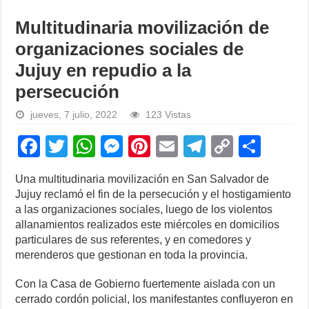
Multitudinaria movilización de
organizaciones sociales de
Jujuy en repudio a la
persecución
jueves, 7 julio, 2022
123 Vistas
F
T
W
M
Pi
E
T
C
S
a
wi
h
e
nt
m
el
o
h
Una multitudinaria movilización en San Salvador de
c
tt
at
ss
er
ail
e
p
ar
Jujuy reclamó el fin de la persecución y el hostigamiento
e
er
s
e
e
gr
y
e
a las organizaciones sociales, luego de los violentos
allanamientos realizados este miércoles en domicilios
b
A
n
st
a
Li
particulares de sus referentes, y en comedores y
o
p
g
m
n
merenderos que gestionan en toda la provincia.
o
p
er
k
Con la Casa de Gobierno fuertemente aislada con un
k
cerrado cordón policial, los manifestantes confluyeron en