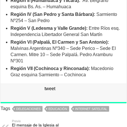
Región II (Humahuaca y Tilcara):
Av. Belgrano
esquina Bs. As. – Humahuaca
Región IV (San Pedro y Santa Bárbara):
Sarmiento
Nº254 – San Pedro
Región V (Ledesma y Valle Grande):
Entre Ríos esq.
Independencia Libertador General San Martín
Región VI (Palpalá, El Carmen y San Antonio):
Malvinas Argentinas Nº340 – Sede Perico – Sede El
Carmen. Mitre 10 – Sede Palpalá. Pedro Aramburu
Nº301
Región VII (Cochinoca y Rinconada):
Macedonio
Graz esquina Sarmiento – Cochinoca
tweet
Tags
DELEGACIONES
EDUCACIÓN
INTERNET SATELITAL
Previo
El mensaje de la Iglesia al