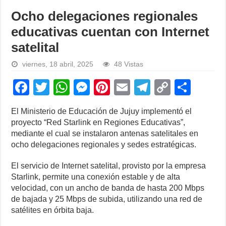
Ocho delegaciones regionales
educativas cuentan con Internet
satelital
viernes, 18 abril, 2025
48 Vistas
F
T
W
M
Pi
E
T
C
S
a
wi
h
e
nt
m
el
o
h
El Ministerio de Educación de Jujuy implementó el
c
tt
at
ss
er
ail
e
p
ar
proyecto “Red Starlink en Regiones Educativas”,
e
er
s
e
e
gr
y
e
mediante el cual se instalaron antenas satelitales en
ocho delegaciones regionales y sedes estratégicas.
b
A
n
st
a
Li
o
p
g
m
n
El servicio de Internet satelital, provisto por la empresa
Starlink, permite una conexión estable y de alta
o
p
er
k
velocidad, con un ancho de banda de hasta 200 Mbps
k
de bajada y 25 Mbps de subida, utilizando una red de
satélites en órbita baja.