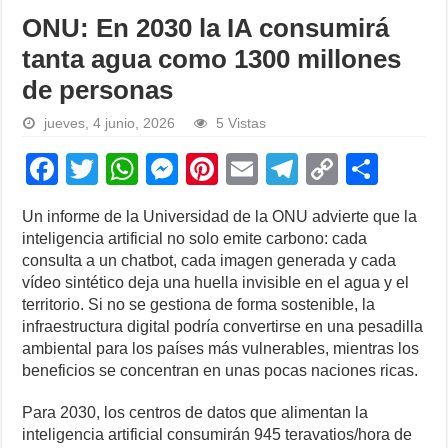
ONU: En 2030 la IA consumirá
tanta agua como 1300 millones
de personas
jueves, 4 junio, 2026
5 Vistas
F
T
W
M
Pi
E
T
C
S
a
wi
h
e
nt
m
el
o
h
Un informe de la Universidad de la ONU advierte que la
c
tt
at
ss
er
ail
e
p
ar
inteligencia artificial no solo emite carbono: cada
e
er
s
e
e
gr
y
e
consulta a un chatbot, cada imagen generada y cada
vídeo sintético deja una huella invisible en el agua y el
b
A
n
st
a
Li
territorio. Si no se gestiona de forma sostenible, la
o
p
g
m
n
infraestructura digital podría convertirse en una pesadilla
ambiental para los países más vulnerables, mientras los
o
p
er
k
beneficios se concentran en unas pocas naciones ricas.
k
Para 2030, los centros de datos que alimentan la
inteligencia artificial consumirán 945 teravatios/hora de