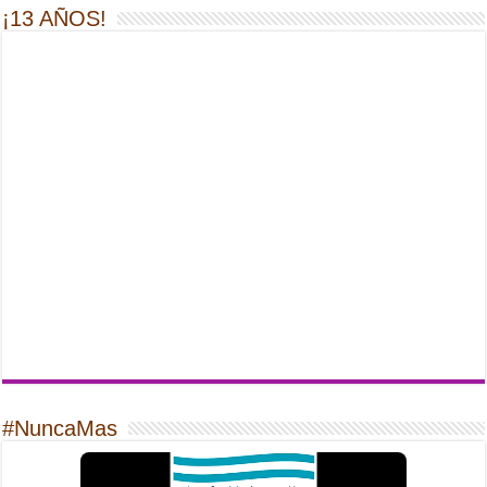
¡13 AÑOS!
#NuncaMas