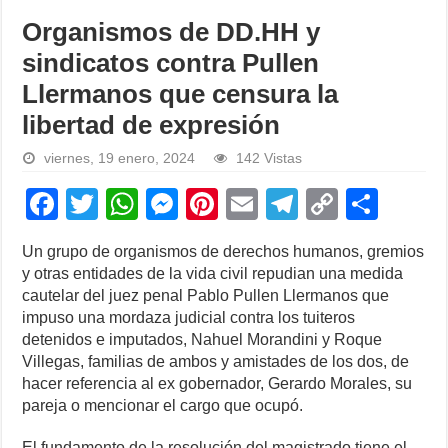
Organismos de DD.HH y
sindicatos contra Pullen
Llermanos que censura la
libertad de expresión
viernes, 19 enero, 2024
142 Vistas
F
T
W
M
Pi
E
T
C
S
a
wi
h
e
nt
m
el
o
h
Un grupo de organismos de derechos humanos, gremios
c
tt
at
ss
er
ail
e
p
ar
y otras entidades de la vida civil repudian una medida
e
er
s
e
e
gr
y
e
cautelar del juez penal Pablo Pullen Llermanos que
impuso una mordaza judicial contra los tuiteros
b
A
n
st
a
Li
detenidos e imputados, Nahuel Morandini y Roque
o
p
g
m
n
Villegas, familias de ambos y amistades de los dos, de
hacer referencia al ex gobernador, Gerardo Morales, su
o
p
er
k
pareja o mencionar el cargo que ocupó.
k
El fundamento de la resolución del magistrado tiene el