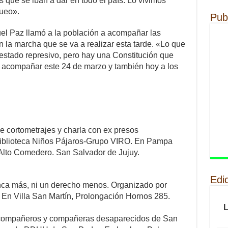
as que se iban a dar en todo el país. Lo vivimos
queo».
Pub
uel Paz llamó a la población a acompañar las
n la marcha que se va a realizar esta tarde. «Lo que
estado represivo, pero hay una Constitución que
 acompañar este 24 de marzo y también hoy a los
e cortometrajes y charla con ex presos
 Biblioteca Niños Pájaros-Grupo VIRO. En Pampa
Alto Comedero. San Salvador de Jujuy.
Edi
Nunca más, ni un derecho menos. Organizado por
En Villa San Martín, Prolongación Hornos 285.
e compañeros y compañeras desaparecidos de San