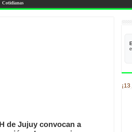
Cotidianas
E
e
¡13
 de Jujuy convocan a