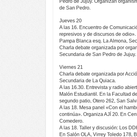
Pedro de Jujuy. Organizan organis
de San Pedro.
Jueves 20
A las 16. Encuentro de Comunicac
represivos y de discursos de odio»
Pampa Blanca esq. La Almona, Sect
Charla debate organizada por org
Secundaria de San Pedro de Jujuy.
Viernes 21
Charla debate organizada por Acci
Secundaria de La Quiaca.
A las 16.30. Entrevista y radio abie
Malón Estudiantil. En la Facultad 
segundo patio, Otero 262, San Salv
A las 18. Mesa panel «Con el hambre
continúa». Organiza AJÍ 20. En Centr
Comedero.
A las 18. Taller y discusión: Los 
En Salón OLA, Virrey Toledo 178, B