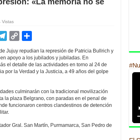
epresión: «La memoria no se
 Vistas
E
T
C
S
m
el
o
h
Jujuy repudian la represión de Patricia Bullrich y
il
e
p
ar
n apoyo a los jubilados y jubiladas. En
gr
y
e
s el detalle de las actividades en torno al 24 de
#Nu
a por la Verdad y la Justicia, a 49 años del golpe
a
Li
m
n
idades culminarán con la tradicional movilización
k
a la plaza Belgrano, con paradas en el penal de
donde funcionaron centros clandestinos de detención
itar.
tador Gral. San Martín, Purmamarca, San Pedro de