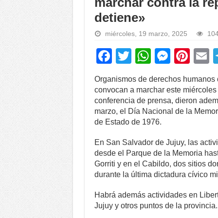
marchar contra la r
detiene»
miércoles, 19 marzo, 2025
104
F
T
W
M
Pi
a
wi
h
e
nt
Organismos de derechos humanos de 
c
tt
at
ss
er
a
convocan a marchar este miércoles e
e
er
s
e
e
conferencia de prensa, dieron ademá
marzo, el Día Nacional de la Memori
b
A
n
st
de Estado de 1976.
o
p
g
En San Salvador de Jujuy, las activ
o
p
er
desde el Parque de la Memoria hast
k
Gorriti y en el Cabildo, dos sitios 
durante la última dictadura cívico mil
Habrá además actividades en Liber
Jujuy y otros puntos de la provincia.