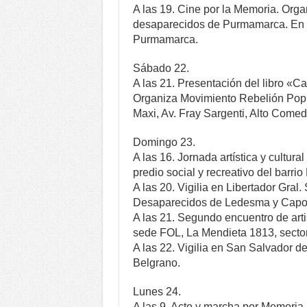
A las 19. Cine por la Memoria. Orga
desaparecidos de Purmamarca. En la
Purmamarca.
Sábado 22.
A las 21. Presentación del libro «
Organiza Movimiento Rebelión Popul
Maxi, Av. Fray Sargenti, Alto Comed
Domingo 23.
A las 16. Jornada artística y cultur
predio social y recreativo del barrio
A las 20. Vigilia en Libertador Gra
Desaparecidos de Ledesma y Capom
A las 21. Segundo encuentro de art
sede FOL, La Mendieta 1813, secto
A las 22. Vigilia en San Salvador d
Belgrano.
Lunes 24.
A las 9. Acto y marcha por Memoria, 