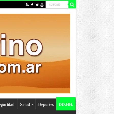
eguridad
Salud
Deportes
DD.HH.