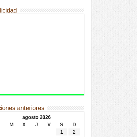
licidad
ciones anteriores
agosto 2026
L
M
X
J
V
S
D
1
2