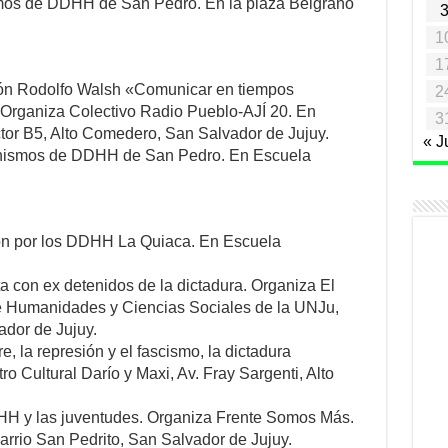
mos de DDHH de San Pedro. En la plaza Belgrano
1
1
ión Rodolfo Walsh «Comunicar en tiempos
2
. Organiza Colectivo Radio Pueblo-AJÍ 20. En
3
or B5, Alto Comedero, San Salvador de Jujuy.
« J
anismos de DDHH de San Pedro. En Escuela
ón por los DDHH La Quiaca. En Escuela
rta con ex detenidos de la dictadura. Organiza El
de Humanidades y Ciencias Sociales de la UNJu,
ador de Jujuy.
, la represión y el fascismo, la dictadura
o Cultural Darío y Maxi, Av. Fray Sargenti, Alto
DDHH y las juventudes. Organiza Frente Somos Más.
arrio San Pedrito, San Salvador de Jujuy.