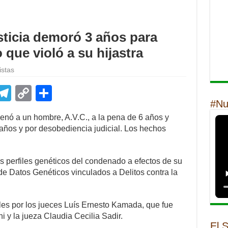
usticia demoró 3 años para
 que violó a su hijastra
istas
E
T
C
S
#Nu
m
el
o
h
denó a un hombre, A.V.C., a la pena de 6 años y
il
e
p
ar
0 años y por desobediencia judicial. Los hechos
gr
y
e
a
Li
s perfiles genéticos del condenado a efectos de su
m
n
de Datos Genéticos vinculados a Delitos contra la
k
oles por los jueces Luís Ernesto Kamada, que fue
i y la jueza Claudia Cecilia Sadir.
El 