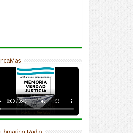
ncaMas
Submarino Radio