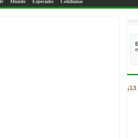
de
Mundo
Especiales
Cotidianas
E
e
¡13