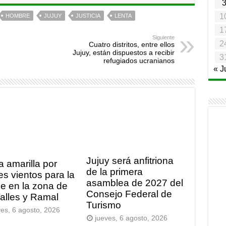
1
HOMBRE
JUJUY
JUSTICIA
LENTA
1
Siguiente
2
Cuatro distritos, entre ellos
Jujuy, están dispuestos a recibir
3
refugiados ucranianos
« J
Jujuy será anfitriona
a amarilla por
de la primera
es vientos para la
asamblea de 2027 del
e en la zona de
Consejo Federal de
Valles y Ramal
Turismo
ves, 6 agosto, 2026
jueves, 6 agosto, 2026