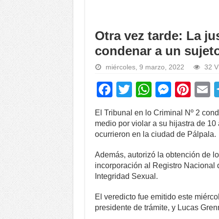
Otra vez tarde: La j
condenar a un sujeto
miércoles, 9 marzo, 2022
32 V
F
T
W
M
Pi
a
wi
h
e
nt
El Tribunal en lo Criminal Nº 2 con
c
tt
at
ss
er
a
medio por violar a su hijastra de 1
e
er
s
e
e
ocurrieron en la ciudad de Pálpala.
b
A
n
st
Además, autorizó la obtención de lo
o
p
g
incorporación al Registro Nacional 
Integridad Sexual.
o
p
er
k
El veredicto fue emitido este miérc
presidente de trámite, y Lucas Grenn