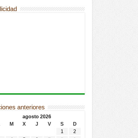
licidad
ciones anteriores
agosto 2026
L
M
X
J
V
S
D
1
2