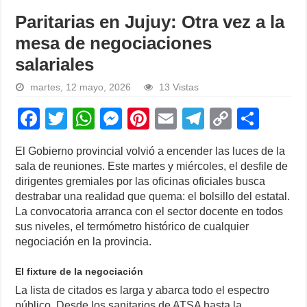
Paritarias en Jujuy: Otra vez a la
mesa de negociaciones
salariales
martes, 12 mayo, 2026
13 Vistas
F
T
W
M
Pi
E
T
C
S
a
wi
h
e
nt
m
el
o
h
El Gobierno provincial volvió a encender las luces de la
c
tt
at
ss
er
ail
e
p
ar
sala de reuniones. Este martes y miércoles, el desfile de
e
er
s
e
e
gr
y
e
dirigentes gremiales por las oficinas oficiales busca
destrabar una realidad que quema: el bolsillo del estatal.
b
A
n
st
a
Li
La convocatoria arranca con el sector docente en todos
o
p
g
m
n
sus niveles, el termómetro histórico de cualquier
negociación en la provincia.
o
p
er
k
k
El fixture de la negociación
La lista de citados es larga y abarca todo el espectro
público. Desde los sanitarios de ATSA hasta la