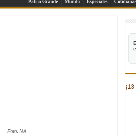
Patria Grande
Mundo
Especiales
Cotidiana
E
e
¡13
Foto: NA