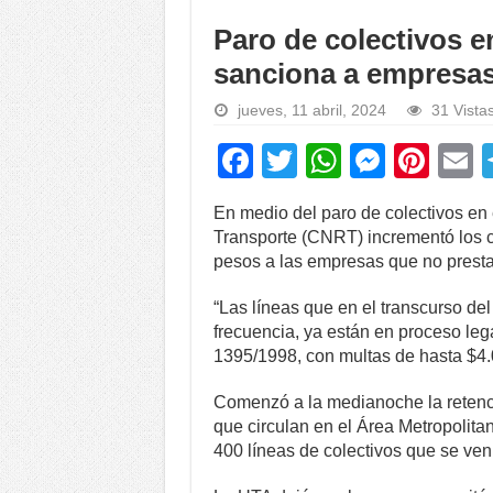
Paro de colectivos 
sanciona a empresas
jueves, 11 abril, 2024
31 Vista
F
T
W
M
Pi
a
wi
h
e
nt
En medio del paro de colectivos en
c
tt
at
ss
er
a
Transporte (CNRT) incrementó los c
e
er
s
e
e
pesos a las empresas que no presta
b
A
n
st
“Las líneas que en el transcurso del
o
p
g
frecuencia, ya están en proceso lega
1395/1998, con multas de hasta $4.0
o
p
er
k
Comenzó a la medianoche la retenci
que circulan en el Área Metropolit
400 líneas de colectivos que se ven