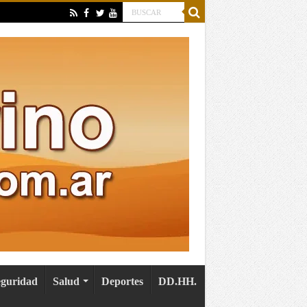
eguridad
Salud
Deportes
DD.HH.