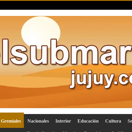
Gremiales
Nacionales
Interior
Educación
Cultura
S