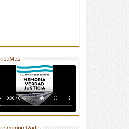
ncaMas
Submarino Radio