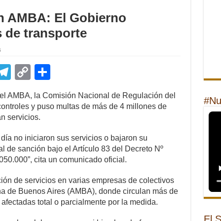
en AMBA: El Gobierno
 de transporte
s
E
T
C
S
m
el
o
h
 el AMBA, la Comisión Nacional de Regulación del
il
e
p
ar
#Nu
ontroles y puso multas de más de 4 millones de
gr
y
e
n servicios.
a
Li
 día no iniciaron sus servicios o bajaron su
m
n
l de sanción bajo el Artículo 83 del Decreto Nº
50.000”, cita un comunicado oficial.
k
ón de servicios en varias empresas de colectivos
ana de Buenos Aires (AMBA), donde circulan más de
 afectadas total o parcialmente por la medida.
El 