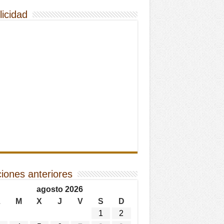
licidad
ciones anteriores
agosto 2026
L
M
X
J
V
S
D
1
2