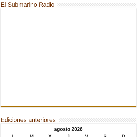
El Submarino Radio
Ediciones anteriores
agosto 2026
L
M
X
J
V
S
D