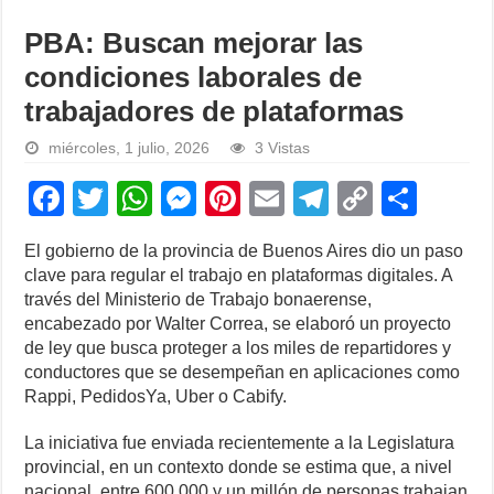
PBA: Buscan mejorar las
condiciones laborales de
trabajadores de plataformas
miércoles, 1 julio, 2026
3 Vistas
F
T
W
M
Pi
E
T
C
S
a
wi
h
e
nt
m
el
o
h
El gobierno de la provincia de Buenos Aires dio un paso
c
tt
at
ss
er
ail
e
p
ar
clave para regular el trabajo en plataformas digitales. A
e
er
s
e
e
gr
y
e
través del Ministerio de Trabajo bonaerense,
encabezado por Walter Correa, se elaboró un proyecto
b
A
n
st
a
Li
de ley que busca proteger a los miles de repartidores y
o
p
g
m
n
conductores que se desempeñan en aplicaciones como
Rappi, PedidosYa, Uber o Cabify.
o
p
er
k
k
La iniciativa fue enviada recientemente a la Legislatura
provincial, en un contexto donde se estima que, a nivel
nacional, entre 600.000 y un millón de personas trabajan