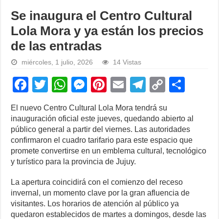
Se inaugura el Centro Cultural
Lola Mora y ya están los precios
de las entradas
miércoles, 1 julio, 2026
14 Vistas
F
T
W
M
Pi
E
T
C
S
a
wi
h
e
nt
m
el
o
h
El nuevo Centro Cultural Lola Mora tendrá su
c
tt
at
ss
er
ail
e
p
ar
inauguración oficial este jueves, quedando abierto al
e
er
s
e
e
gr
y
e
público general a partir del viernes. Las autoridades
confirmaron el cuadro tarifario para este espacio que
b
A
n
st
a
Li
promete convertirse en un emblema cultural, tecnológico
o
p
g
m
n
y turístico para la provincia de Jujuy.
o
p
er
k
La apertura coincidirá con el comienzo del receso
k
invernal, un momento clave por la gran afluencia de
visitantes. Los horarios de atención al público ya
quedaron establecidos de martes a domingos, desde las