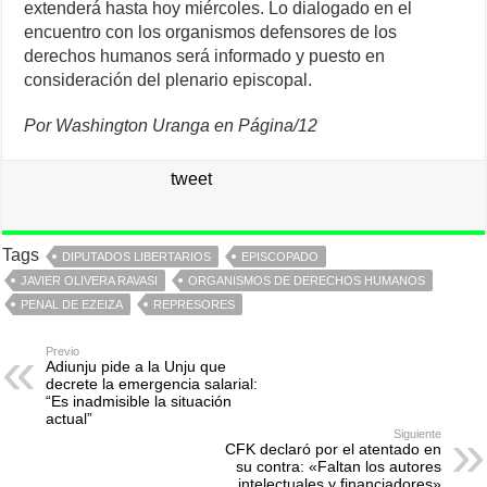
extenderá hasta hoy miércoles. Lo dialogado en el
encuentro con los organismos defensores de los
derechos humanos será informado y puesto en
consideración del plenario episcopal.
Por Washington Uranga en Página/12
tweet
Tags
DIPUTADOS LIBERTARIOS
EPISCOPADO
JAVIER OLIVERA RAVASI
ORGANISMOS DE DERECHOS HUMANOS
PENAL DE EZEIZA
REPRESORES
Previo
Adiunju pide a la Unju que
decrete la emergencia salarial:
“Es inadmisible la situación
actual”
Siguiente
CFK declaró por el atentado en
su contra: «Faltan los autores
intelectuales y financiadores»