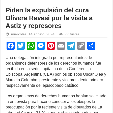
Piden la expulsión del cura
Olivera Ravasi por la visita a
Astiz y represores
miércoles, 14 agosto, 2024
77 Vistas
F
T
W
M
Pi
E
T
C
S
a
wi
h
e
nt
m
el
o
h
Una delegación integrada por representantes de
c
tt
at
ss
er
ail
e
p
ar
organismos defensores de los derechos humanos fue
e
er
s
e
e
gr
y
e
recibida en la sede capitalina de la Conferencia
Episcopal Argentina (CEA) por los obispos Oscar Ojea y
b
A
n
st
a
Li
Marcelo Colombo, presidente y vicepresidente primero
o
p
g
m
n
respectivamente del episcopado católico.
o
p
er
k
Los organismos de derechos humanos habían solicitado
k
la entrevista para hacerle conocer a los obispos la
preocupación por la reciente visita de diputados de La
Libertad Avanza (LLA) a genocidas condenados por