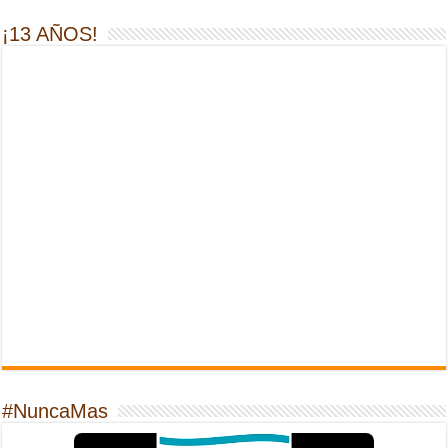
¡13 AÑOS!
#NuncaMas