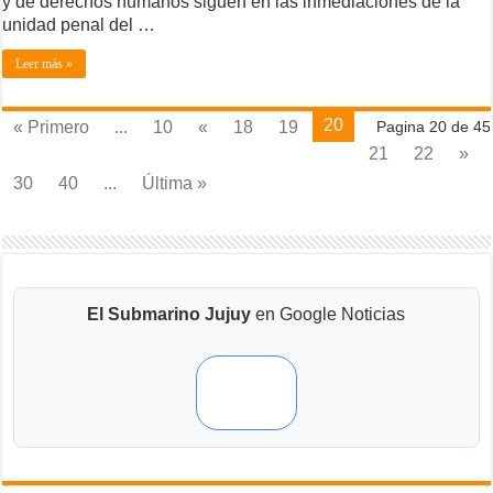
y de derechos humanos siguen en las inmediaciones de la
unidad penal del …
Leer más »
20
« Primero
...
10
«
18
19
Pagina 20 de 45
21
22
»
30
40
...
Última »
El Submarino Jujuy
en Google Noticias