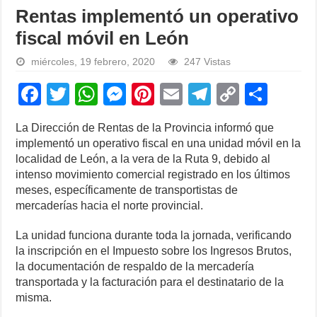
Rentas implementó un operativo
fiscal móvil en León
miércoles, 19 febrero, 2020
247 Vistas
F
T
W
M
Pi
E
T
C
S
a
wi
h
e
nt
m
el
o
h
La Dirección de Rentas de la Provincia informó que
c
tt
at
ss
er
ail
e
p
ar
implementó un operativo fiscal en una unidad móvil en la
e
er
s
e
e
gr
y
e
localidad de León, a la vera de la Ruta 9, debido al
intenso movimiento comercial registrado en los últimos
b
A
n
st
a
Li
meses, específicamente de transportistas de
o
p
g
m
n
mercaderías hacia el norte provincial.
o
p
er
k
La unidad funciona durante toda la jornada, verificando
k
la inscripción en el Impuesto sobre los Ingresos Brutos,
la documentación de respaldo de la mercadería
transportada y la facturación para el destinatario de la
misma.