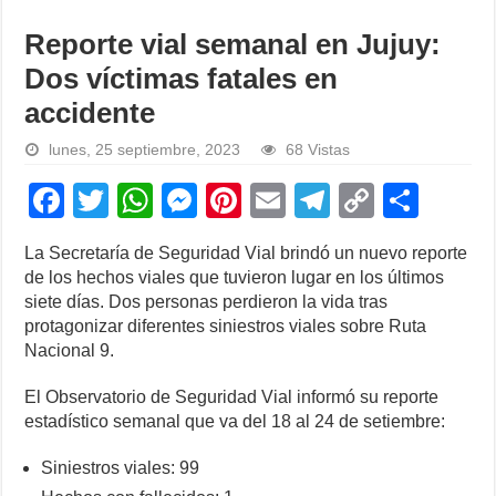
Reporte vial semanal en Jujuy:
Dos víctimas fatales en
accidente
lunes, 25 septiembre, 2023
68 Vistas
F
T
W
M
Pi
E
T
C
S
a
wi
h
e
nt
m
el
o
h
La Secretaría de Seguridad Vial brindó un nuevo reporte
c
tt
at
ss
er
ail
e
p
ar
de los hechos viales que tuvieron lugar en los últimos
e
er
s
e
e
gr
y
e
siete días. Dos personas perdieron la vida tras
protagonizar diferentes siniestros viales sobre Ruta
b
A
n
st
a
Li
Nacional 9.
o
p
g
m
n
El Observatorio de Seguridad Vial informó su reporte
o
p
er
k
estadístico semanal que va del 18 al 24 de setiembre:
k
Siniestros viales: 99