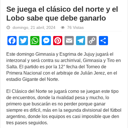
Se juega el clásico del norte y el
Lobo sabe que debe ganarlo
domingo, 21 abril, 2024
76 Vistas
F
T
W
M
Pi
E
T
C
S
a
wi
h
e
nt
m
el
o
h
Este domingo Gimnasia y Esgrima de Jujuy jugará el
c
tt
at
ss
er
ail
e
p
ar
interzonal y será contra su archirrival, Gimnasia y Tiro en
e
er
s
e
e
gr
y
e
Salta. El partido es por la 12° fecha del Torneo de
Primera Nacional con el arbitraje de Julián Jerez, en el
b
A
n
st
a
Li
estadio Gigante del Norte.
o
p
g
m
n
El Clásico del Norte se jugará como se juegan este tipo
o
p
er
k
de encuentros, donde la rivalidad pesa y mucho, lo
k
primero que buscarán es no perder porque ganar
siempre es difícil, más en la segunda divisional del fútbol
argentino, donde los equipos es casi imposible que den
tres pases seguidos.