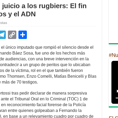
uicio a los rugbiers: El fin
eos y el ADN
istas
E
T
C
S
m
el
o
h
 el único imputado que rompió el silencio desde el
il
e
p
ar
Fernando Báez Sosa, fue uno de los hechos más
#Nu
gr
y
e
 audiencias, con una breve intervención en la
ontradecir a un grupo de peritos que lo ubicaban
a
Li
os de la víctima, rol en el que también fueron
m
n
imo Thomsen, Enzo Comelli, Matías Benicelli y Blas
de más de 70 testigos.
k
rtossi tras pedir declarar de manera sorpresiva
 ante el Tribunal Oral en lo Criminal (TOC) 1 de
 en reconocimiento facial forense de la Policía
caran entre quienes golpeaban a Fernando la
, en base a un relevamiento cuadro por cuadro de