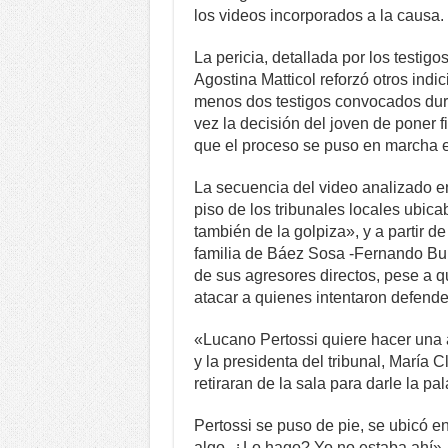
los videos incorporados a la causa.
La pericia, detallada por los testi
Agostina Matticol reforzó otros indi
menos dos testigos convocados dura
vez la decisión del joven de poner 
que el proceso se puso en marcha el
La secuencia del video analizado en
piso de los tribunales locales ubic
también de la golpiza», y a partir d
familia de Báez Sosa -Fernando Bu
de sus agresores directos, pese a q
atacar a quienes intentaron defende
«Lucano Pertossi quiere hacer una 
y la presidenta del tribunal, María C
retiraran de la sala para darle la pal
Pertossi se puso de pie, se ubicó en 
algo. ¿Lo hago? Yo no estaba ahí».