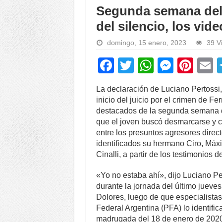
Segunda semana del j
del silencio, los vid
domingo, 15 enero, 2023
39 V
F
T
W
M
Pi
a
wi
h
e
nt
La declaración de Luciano Pertossi,
c
tt
at
ss
er
a
inicio del juicio por el crimen de 
e
er
s
e
e
destacados de la segunda semana de
que el joven buscó desmarcarse y c
b
A
n
st
entre los presuntos agresores direct
o
p
g
identificados su hermano Ciro, Máx
Cinalli, a partir de los testimonios 
o
p
er
k
«Yo no estaba ahí», dijo Luciano Pe
durante la jornada del último jueves
Dolores, luego de que especialistas
Federal Argentina (PFA) lo identifi
madrugada del 18 de enero de 2020