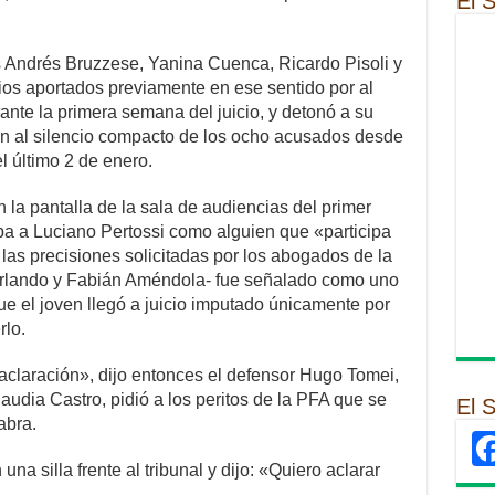
El 
gos Andrés Bruzzese, Yanina Cuenca, Ricardo Pisoli y
cios aportados previamente en ese sentido por al
nte la primera semana del juicio, y detonó a su
fin al silencio compacto de los ocho acusados desde
 último 2 de enero.
 la pantalla de la sala de audiencias del primer
aba a Luciano Pertossi como alguien que «participa
e las precisiones solicitadas por los abogados de la
rlando y Fabián Améndola- fue señalado como uno
ue el joven llegó a juicio imputado únicamente por
rlo.
aclaración», dijo entonces el defensor Hugo Tomei,
laudia Castro, pidió a los peritos de la PFA que se
El 
abra.
una silla frente al tribunal y dijo: «Quiero aclarar