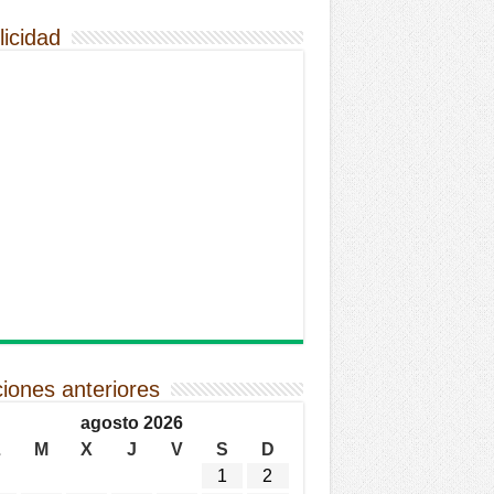
licidad
ciones anteriores
agosto 2026
L
M
X
J
V
S
D
1
2