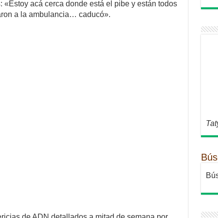
 «Estoy acá cerca donde está el pibe y están todos
lamaron a la ambulancia… caducó».
Tat
Bús
Bús
pericias de ADN detallados a mitad de semana por