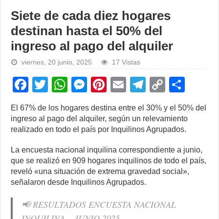
Siete de cada diez hogares
destinan hasta el 50% del
ingreso al pago del alquiler
viernes, 20 junio, 2025
17 Vistas
F
T
W
M
Pi
E
T
C
S
a
wi
h
e
nt
m
el
o
h
El 67% de los hogares destina entre el 30% y el 50% del
c
tt
at
ss
er
ail
e
p
ar
ingreso al pago del alquiler, según un relevamiento
e
er
s
e
e
gr
y
e
realizado en todo el país por Inquilinos Agrupados.
b
A
n
st
a
Li
La encuesta nacional inquilina correspondiente a junio,
o
p
g
m
n
que se realizó en 909 hogares inquilinos de todo el país,
reveló «una situación de extrema gravedad social»,
o
p
er
k
señalaron desde Inquilinos Agrupados.
k
📢 RESULTADOS ENCUESTA NACIONAL
INQUILINA – JUNIO 2025