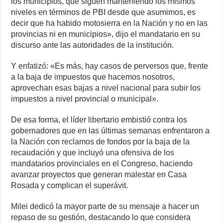
los municipios, que siguen manteniendo los mismos
o
p
er
k
niveles en términos de PBI desde que asumimos, es
k
decir que ha habido motosierra en la Nación y no en las
provincias ni en municipios», dijo el mandatario en su
discurso ante las autoridades de la institución.
Y enfatizó: «Es más, hay casos de perversos que, frente
a la baja de impuestos que hacemos nosotros,
aprovechan esas bajas a nivel nacional para subir los
impuestos a nivel provincial o municipal».
De esa forma, el líder libertario embistió contra los
gobernadores que en las últimas semanas enfrentaron a
la Nación con reclamos de fondos por la baja de la
recaudación y que incluyó una ofensiva de los
mandatarios provinciales en el Congreso, haciendo
avanzar proyectos que generan malestar en Casa
Rosada y complican el superávit.
Milei dedicó la mayor parte de su mensaje a hacer un
repaso de su gestión, destacando lo que considera