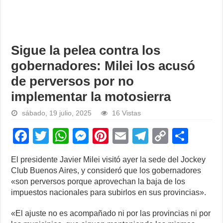
Sigue la pelea contra los
gobernadores: Milei los acusó
de perversos por no
implementar la motosierra
sábado, 19 julio, 2025
16 Vistas
F
T
W
M
Pi
E
T
C
S
a
wi
h
e
nt
m
el
o
h
El presidente Javier Milei visitó ayer la sede del Jockey
c
tt
at
ss
er
ail
e
p
ar
Club Buenos Aires, y consideró que los gobernadores
e
er
s
e
e
gr
y
e
«son perversos porque aprovechan la baja de los
impuestos nacionales para subirlos en sus provincias».
b
A
n
st
a
Li
o
p
g
m
n
«El ajuste no es acompañado ni por las provincias ni por