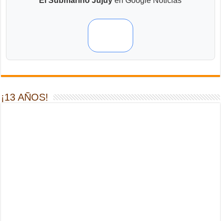
El Submarino Jujuy
en Google Noticias
¡13 AÑOS!