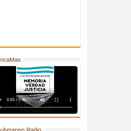
ncaMas
Submarino Radio