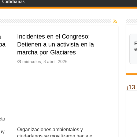
Cotidianas
a
Incidentes en el Congreso:
ba
Detienen a un activista en la
E
e
marcha por Glaciares
miércoles, 8 abril, 2026
¡13
eto
Organizaciones ambientales y
uy,
ciudadanos se movilizaron hacia el