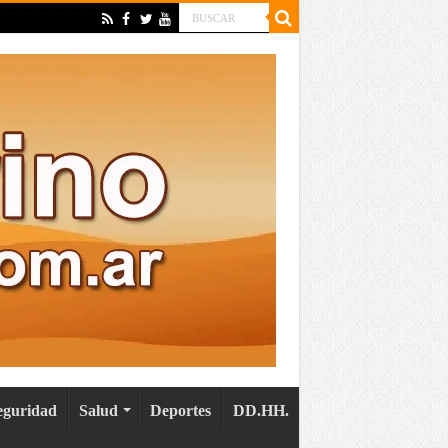
eguridad
Salud
Deportes
DD.HH.