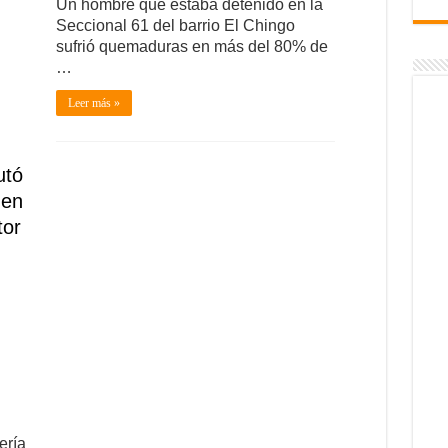
Un hombre que estaba detenido en la
Seccional 61 del barrio El Chingo
sufrió quemaduras en más del 80% de
…
Leer más »
utó
 en
tor
ería