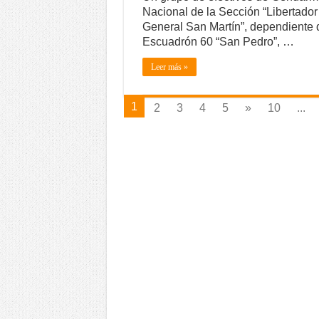
Nacional de la Sección “Libertador
General San Martín”, dependiente 
Escuadrón 60 “San Pedro”, …
Leer más »
1
2
3
4
5
»
10
...