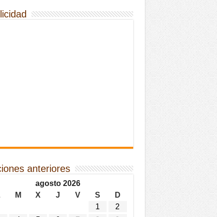
licidad
ciones anteriores
agosto 2026
L
M
X
J
V
S
D
1
2