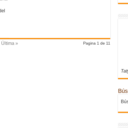
del
Última »
Pagina 1 de 11
Tat
Bús
Bús