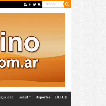
eguridad
Salud
Deportes
DD.HH.