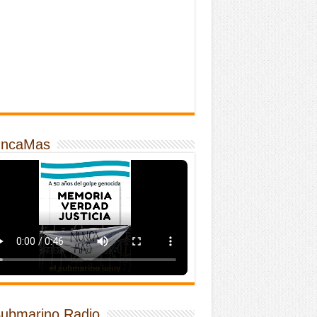
ncaMas
Submarino Radio