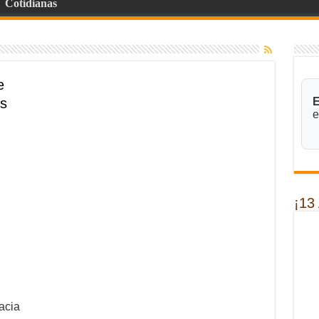
Cotidianas
e
as
E
e
¡13
acia