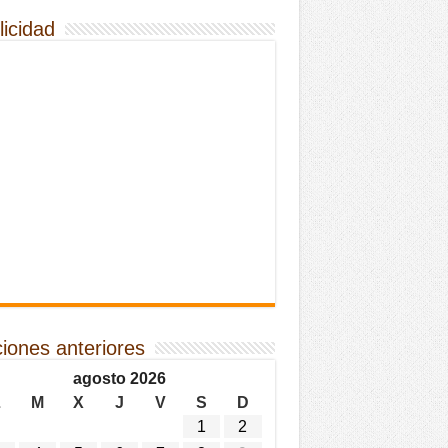
licidad
ciones anteriores
agosto 2026
L
M
X
J
V
S
D
1
2