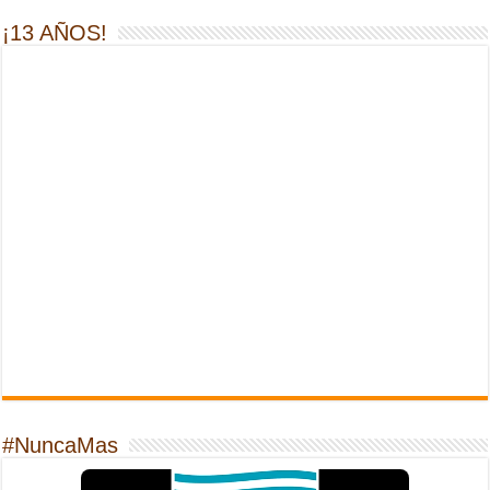
¡13 AÑOS!
#NuncaMas