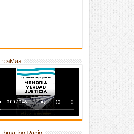
ncaMas
Submarino Radio