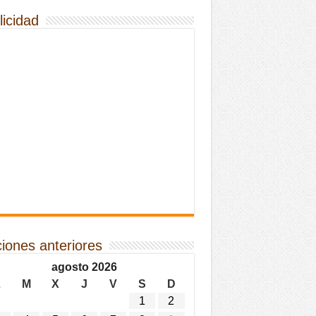
licidad
ciones anteriores
agosto 2026
L
M
X
J
V
S
D
1
2