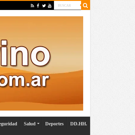
eguridad
Salud
Deportes
DD.HH.