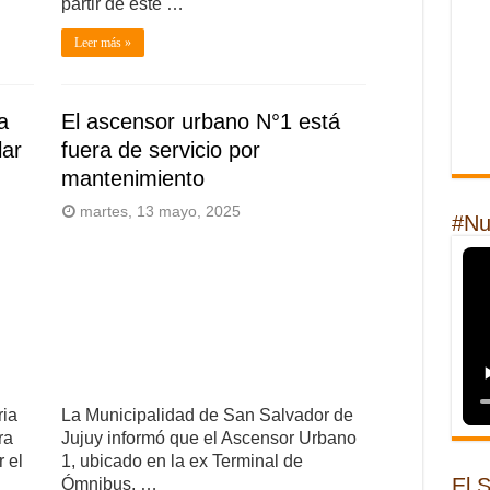
partir de este …
Leer más »
a
El ascensor urbano N°1 está
lar
fuera de servicio por
mantenimiento
martes, 13 mayo, 2025
#Nu
ria
La Municipalidad de San Salvador de
ra
Jujuy informó que el Ascensor Urbano
 el
1, ubicado en la ex Terminal de
El 
Ómnibus, …