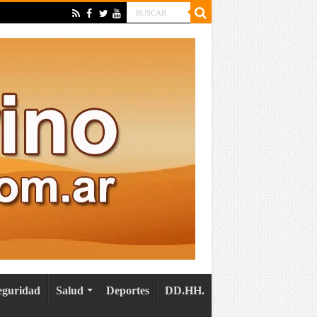
eguridad
Salud
Deportes
DD.HH.