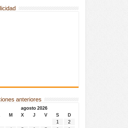
licidad
ciones anteriores
agosto 2026
L
M
X
J
V
S
D
1
2