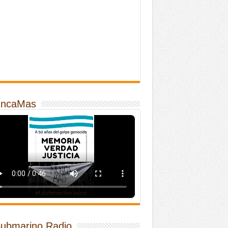
ncaMas
Submarino Radio