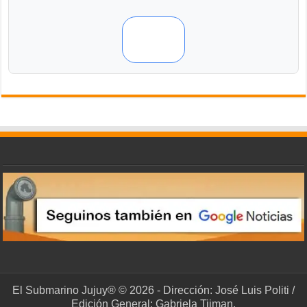
El Submarino Jujuy® © 2026 - Dirección: José Luis Politi /
Edición General: Gabriela Tijman.