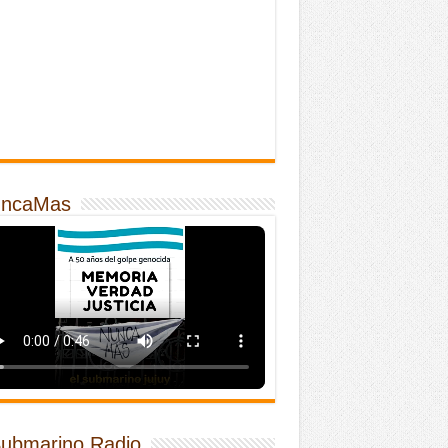
ncaMas
Submarino Radio