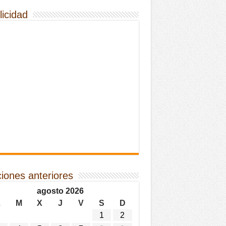
licidad
ciones anteriores
agosto 2026
L
M
X
J
V
S
D
1
2