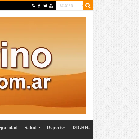
eguridad
Salud
Deportes
DD.HH.