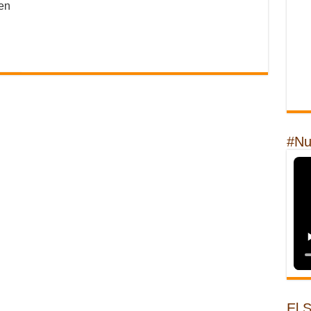
 en
#Nu
El 