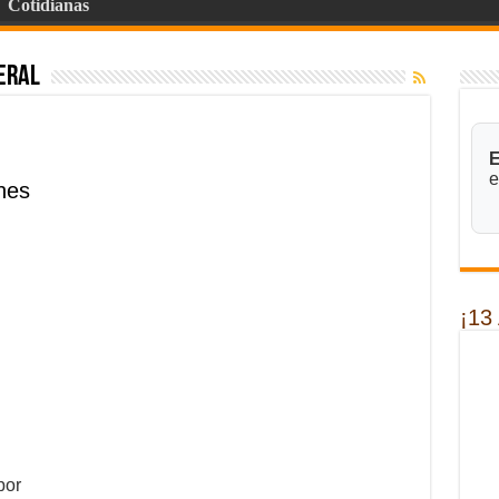
Cotidianas
eral
E
e
nes
¡13
por