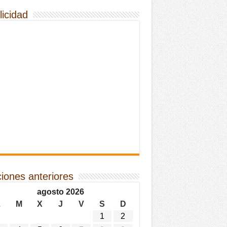
licidad
ciones anteriores
agosto 2026
L
M
X
J
V
S
D
1
2