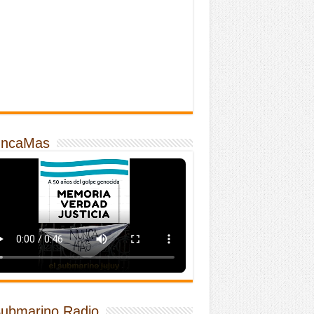
ncaMas
Submarino Radio