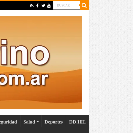
eguridad
Salud
Deportes
DD.HH.