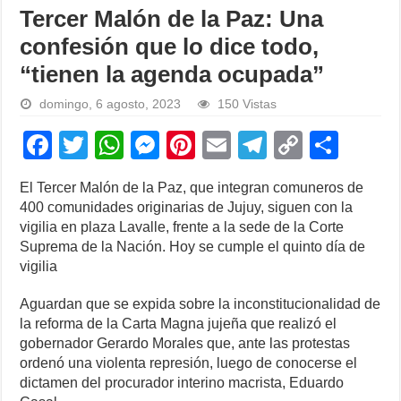
Tercer Malón de la Paz: Una
confesión que lo dice todo,
“tienen la agenda ocupada”
domingo, 6 agosto, 2023
150 Vistas
F
T
W
M
Pi
E
T
C
S
a
wi
h
e
nt
m
el
o
h
El Tercer Malón de la Paz, que integran comuneros de
c
tt
at
ss
er
ail
e
p
ar
400 comunidades originarias de Jujuy, siguen con la
e
er
s
e
e
gr
y
e
vigilia en plaza Lavalle, frente a la sede de la Corte
Suprema de la Nación. Hoy se cumple el quinto día de
b
A
n
st
a
Li
vigilia
o
p
g
m
n
Aguardan que se expida sobre la inconstitucionalidad de
o
p
er
k
la reforma de la Carta Magna jujeña que realizó el
k
gobernador Gerardo Morales que, ante las protestas
ordenó una violenta represión, luego de conocerse el
dictamen del procurador interino macrista, Eduardo