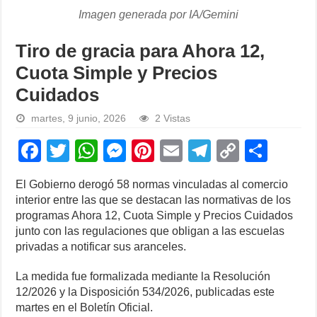
Imagen generada por IA/Gemini
Tiro de gracia para Ahora 12,
Cuota Simple y Precios
Cuidados
martes, 9 junio, 2026
2 Vistas
F
T
W
M
Pi
E
T
C
S
a
wi
h
e
nt
m
el
o
h
El Gobierno derogó 58 normas vinculadas al comercio
c
tt
at
ss
er
ail
e
p
ar
interior entre las que se destacan las normativas de los
e
er
s
e
e
gr
y
e
programas Ahora 12, Cuota Simple y Precios Cuidados
junto con las regulaciones que obligan a las escuelas
b
A
n
st
a
Li
privadas a notificar sus aranceles.
o
p
g
m
n
La medida fue formalizada mediante la Resolución
o
p
er
k
12/2026 y la Disposición 534/2026, publicadas este
k
martes en el Boletín Oficial.