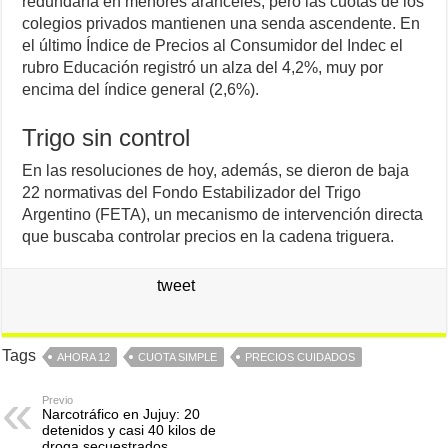
redundaría en menores aranceles, pero las cuotas de los
colegios privados mantienen una senda ascendente. En
el último Índice de Precios al Consumidor del Indec el
rubro Educación registró un alza del 4,2%, muy por
encima del índice general (2,6%).
Trigo sin control
En las resoluciones de hoy, además, se dieron de baja
22 normativas del Fondo Estabilizador del Trigo
Argentino (FETA), un mecanismo de intervención directa
que buscaba controlar precios en la cadena triguera.
tweet
Tags
AHORA 12
CUOTA SIMPLE
PRECIOS CUIDADOS
Previo
Narcotráfico en Jujuy: 20
detenidos y casi 40 kilos de
droga secuestrados