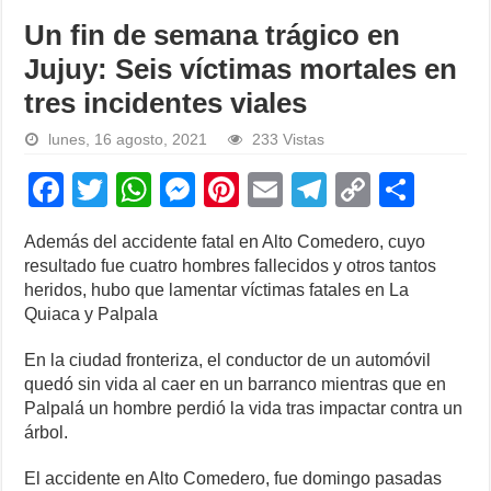
Un fin de semana trágico en
Jujuy: Seis víctimas mortales en
tres incidentes viales
lunes, 16 agosto, 2021
233 Vistas
F
T
W
M
Pi
E
T
C
S
a
wi
h
e
nt
m
el
o
h
Además del accidente fatal en Alto Comedero, cuyo
c
tt
at
ss
er
ail
e
p
ar
resultado fue cuatro hombres fallecidos y otros tantos
e
er
s
e
e
gr
y
e
heridos, hubo que lamentar víctimas fatales en La
Quiaca y Palpala
b
A
n
st
a
Li
o
p
g
m
n
En la ciudad fronteriza, el conductor de un automóvil
quedó sin vida al caer en un barranco mientras que en
o
p
er
k
Palpalá un hombre perdió la vida tras impactar contra un
k
árbol.
El accidente en Alto Comedero, fue domingo pasadas