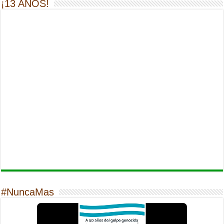
¡13 AÑOS!
#NuncaMas