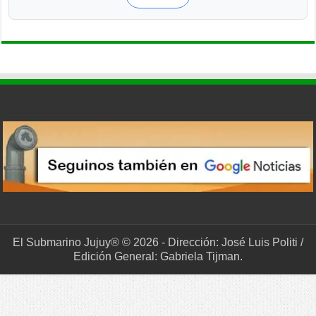
El Submarino Jujuy® © 2026 - Dirección: José Luis Politi /
Edición General: Gabriela Tijman.