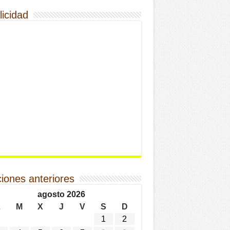
licidad
ciones anteriores
agosto 2026
L
M
X
J
V
S
D
1
2