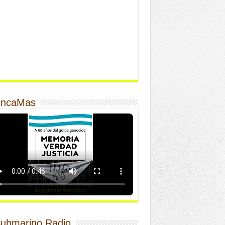
ncaMas
Submarino Radio