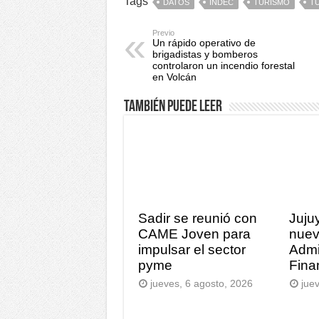
Tags
DATOS
INDEC
TURISMO
T
Previo
Un rápido operativo de
brigadistas y bomberos
controlaron un incendio forestal
en Volcán
También puede leer
Sadir se reunió con
Juju
CAME Joven para
nuev
impulsar el sector
Admi
pyme
Fina
jueves, 6 agosto, 2026
jue