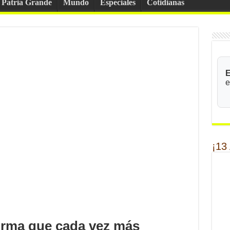
Patria Grande
Mundo
Especiales
Cotidianas
E
e
¡13
firma que cada vez más