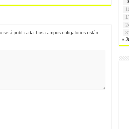
1
1
2
no será publicada.
Los campos obligatorios están
3
« J