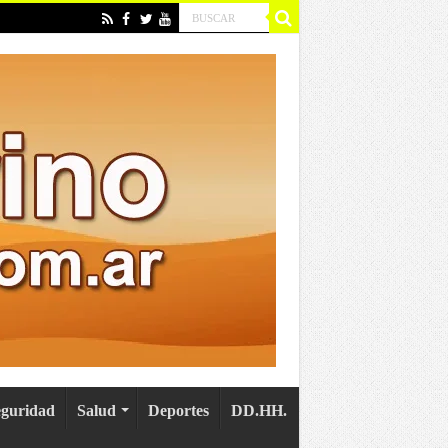
eguridad
Salud
Deportes
DD.HH.