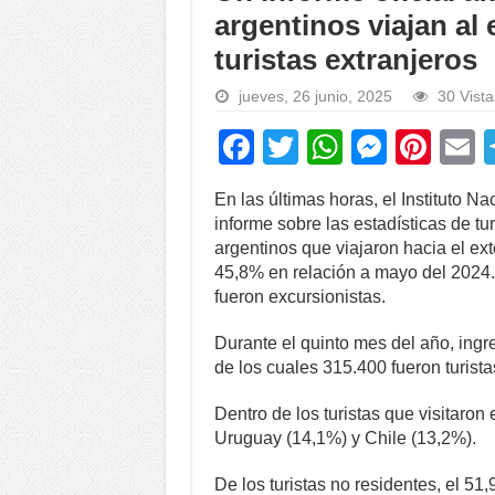
argentinos viajan al 
turistas extranjeros
jueves, 26 junio, 2025
30 Vista
F
T
W
M
Pi
a
wi
h
e
nt
En las últimas horas, el Instituto N
c
tt
at
ss
er
a
informe sobre las estadísticas de t
e
er
s
e
e
argentinos que viajaron hacia el ext
45,8% en relación a mayo del 2024. 
b
A
n
st
fueron excursionistas.
o
p
g
Durante el quinto mes del año, ingre
o
p
er
de los cuales 315.400 fueron turista
k
Dentro de los turistas que visitaron 
Uruguay (14,1%) y Chile (13,2%).
De los turistas no residentes, el 51,