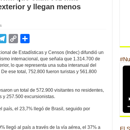
exterior y llegan menos
s
E
T
C
S
m
el
o
h
acional de Estadísticas y Censos (Indec) difundió un
il
e
p
ar
#Nu
urismo internacional, que señala que 1.314.700 de
gr
y
e
erior, lo que representa una suba interanual del
De ese total, 752.800 fueron turistas y 561.800
a
Li
m
n
saron un total de 572.900 visitantes no residentes,
k
s y 257.500 excursionistas.
el país, el 23,7% llegó de Brasil, seguido por
9% llegó al país a través de la vía aérea, el 37% a
El 