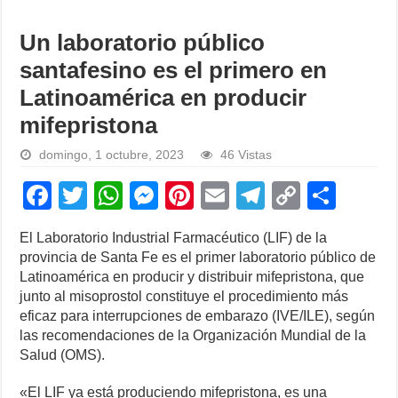
Un laboratorio público
santafesino es el primero en
Latinoamérica en producir
mifepristona
domingo, 1 octubre, 2023
46 Vistas
F
T
W
M
Pi
E
T
C
S
a
wi
h
e
nt
m
el
o
h
El Laboratorio Industrial Farmacéutico (LIF) de la
c
tt
at
ss
er
ail
e
p
ar
provincia de Santa Fe es el primer laboratorio público de
e
er
s
e
e
gr
y
e
Latinoamérica en producir y distribuir mifepristona, que
junto al misoprostol constituye el procedimiento más
b
A
n
st
a
Li
eficaz para interrupciones de embarazo (IVE/ILE), según
o
p
g
m
n
las recomendaciones de la Organización Mundial de la
Salud (OMS).
o
p
er
k
k
«El LIF ya está produciendo mifepristona, es una